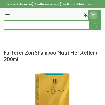
Ga naar de inhoud
Veilige betalingen
Apothekersadvies
Snelle beschikbaarheid
Menu
Zoek
Product, merk, categorie...
Furterer Zon Shampoo Nutri Herstellend
200ml