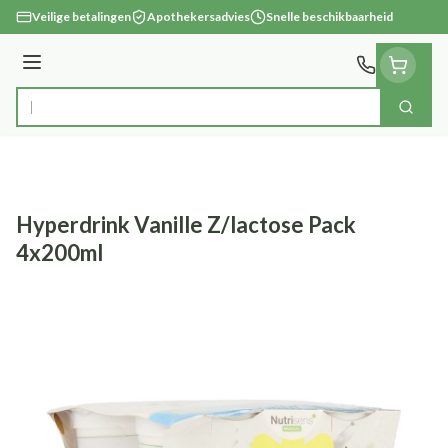
Ga naar de inhoud
Veilige betalingen
Apothekersadvies
Snelle beschikbaarheid
Menu
Zoek
Product, merk, categorie...
Hyperdrink Vanille Z/lactose Pack
4x200ml