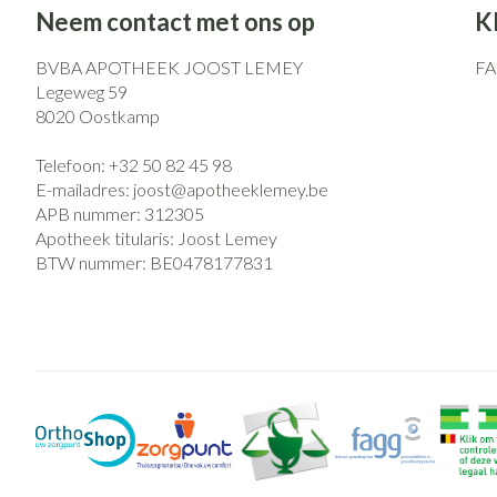
Neem contact met ons op
K
BVBA APOTHEEK JOOST LEMEY
F
Legeweg 59
8020
Oostkamp
Telefoon:
+32 50 82 45 98
E-mailadres:
joost@
apotheeklemey.be
APB nummer:
312305
Apotheek titularis:
Joost Lemey
BTW nummer:
BE0478177831