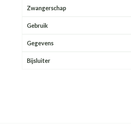
Mondmaskers
rging
Supplementen
Insectenwe
Zwangerschap
middelen
ssen
Gebruik
 geïrriteerde
Gegevens
Bijsluiter
Zelfbruiner
Scheren