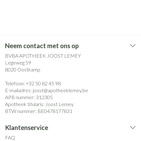
Neem contact met ons op
BVBA APOTHEEK JOOST LEMEY
Legeweg 59
8020
Oostkamp
Telefoon:
+32 50 82 45 98
E-mailadres:
joost@
apotheeklemey.be
APB nummer:
312305
Apotheek titularis:
Joost Lemey
BTW nummer:
BE0478177831
Klantenservice
FAQ