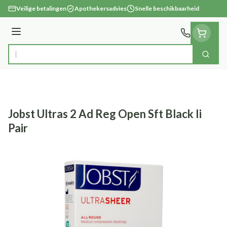
Ga naar de inhoud
Veilige betalingen
Apothekersadvies
Snelle beschikbaarheid
Menu
Zoek
Product, merk, categorie...
Jobst Ultras 2 Ad Reg Open Sft Black Ii
Pair