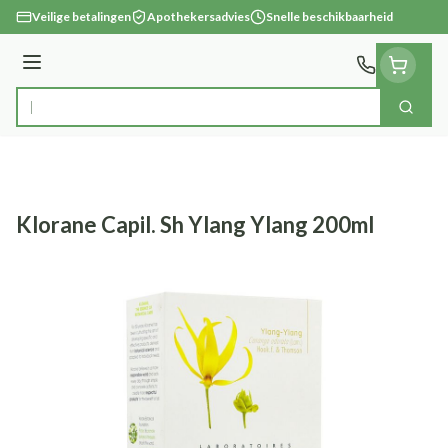
Ga naar de inhoud
Veilige betalingen
Apothekersadvies
Snelle beschikbaarheid
Menu
Zoek
Product, merk, categorie...
Klorane Capil. Sh Ylang Ylang 200ml