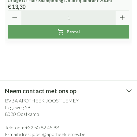
Uriage Ds Hair Shampooing Doux Equilibrant 200ml
€ 13,30
Aantal
Bestel
Neem contact met ons op
BVBA APOTHEEK JOOST LEMEY
Legeweg 59
8020
Oostkamp
Telefoon:
+32 50 82 45 98
E-mailadres:
joost@
apotheeklemey.be