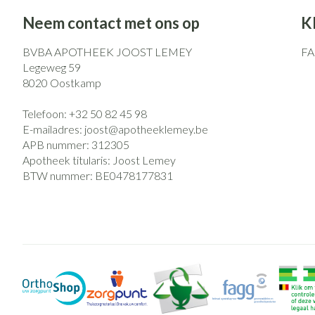
Neem contact met ons op
K
BVBA APOTHEEK JOOST LEMEY
F
Legeweg 59
8020
Oostkamp
Telefoon:
+32 50 82 45 98
E-mailadres:
joost@
apotheeklemey.be
APB nummer:
312305
Apotheek titularis:
Joost Lemey
BTW nummer:
BE0478177831