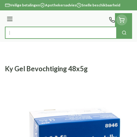
Ga naar de inhoud
Veilige betalingen
Apothekersadvies
Snelle beschikbaarheid
Menu
Zoek
Product, merk, categorie...
Ky Gel Bevochtiging 48x5g