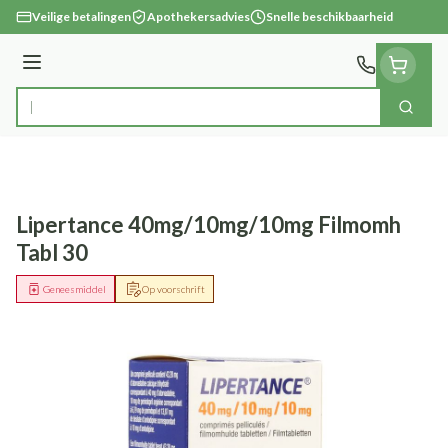
Ga naar de inhoud
Veilige betalingen
Apothekersadvies
Snelle beschikbaarheid
Menu
Zoek
Product, merk, categorie...
Lipertance 40mg/10mg/10mg Filmomh
Tabl 30
Geneesmiddel
Op voorschrift