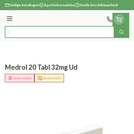
Ga naar de inhoud
Veilige betalingen
Apothekersadvies
Snelle beschikbaarheid
Menu
Zoek
Product, merk, categorie...
Medrol 20 Tabl 32mg Ud
Geneesmiddel
Op voorschrift