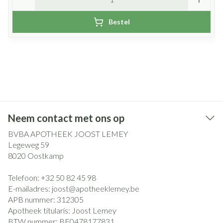
Bestel
Neem contact met ons op
BVBA APOTHEEK JOOST LEMEY
Legeweg 59
8020
Oostkamp
Telefoon:
+32 50 82 45 98
E-mailadres:
joost@
apotheeklemey.be
APB nummer:
312305
Apotheek titularis:
Joost Lemey
BTW nummer:
BE0478177831