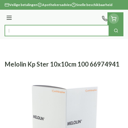
Ga naar de inhoud
Veilige betalingen
Apothekersadvies
Snelle beschikbaarheid
Menu
Zoek
Product, merk, categorie...
Melolin Kp Ster 10x10cm 100 66974941