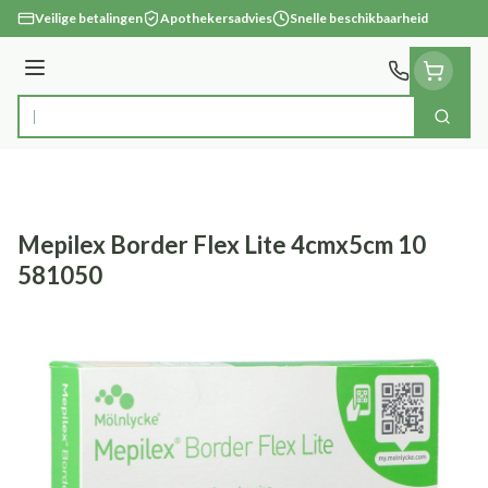
Ga naar de inhoud
Veilige betalingen
Apothekersadvies
Snelle beschikbaarheid
Menu
Zoek
Product, merk, categorie...
Mepilex Border Flex Lite 4cmx5cm 10
581050