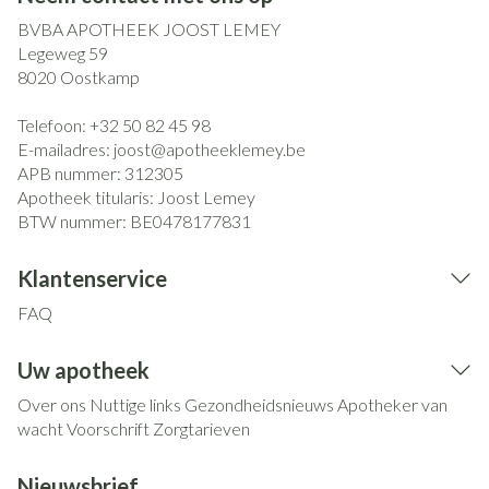
BVBA APOTHEEK JOOST LEMEY
Legeweg 59
8020
Oostkamp
Telefoon:
+32 50 82 45 98
E-mailadres:
joost@
apotheeklemey.be
APB nummer:
312305
Apotheek titularis:
Joost Lemey
BTW nummer:
BE0478177831
Klantenservice
FAQ
Uw apotheek
Over ons
Nuttige links
Gezondheidsnieuws
Apotheker van
wacht
Voorschrift
Zorgtarieven
Nieuwsbrief