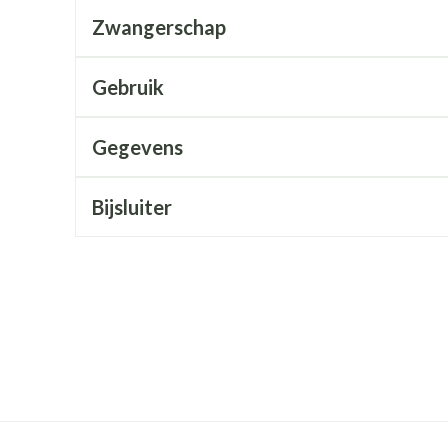
Mondmaskers
rging
Supplementen
Insectenwe
Zwangerschap
middelen
ssen
Gebruik
 geïrriteerde
Gegevens
Bijsluiter
Zelfbruiner
Scheren