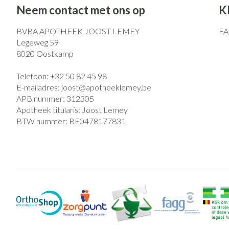
Neem contact met ons op
K
BVBA APOTHEEK JOOST LEMEY
F
Legeweg 59
8020
Oostkamp
Telefoon:
+32 50 82 45 98
E-mailadres:
joost@
apotheeklemey.be
APB nummer:
312305
Apotheek titularis:
Joost Lemey
BTW nummer:
BE0478177831