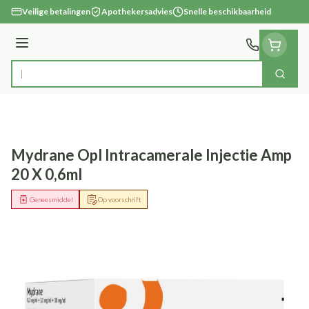
Ga naar de inhoud
Veilige betalingen
Apothekersadvies
Snelle beschikbaarheid
Menu
Zoek
Product, merk, categorie...
Mydrane Opl Intracamerale Injectie Amp
20 X 0,6ml
Geneesmiddel
Op voorschrift