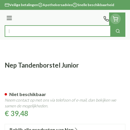
Ga naar de inhoud
Veilige betalingen
Apothekersadvies
Snelle beschikbaarheid
Menu
Zoek
Product, merk, categorie...
Nep Tandenborstel Junior
Nep Tandenborstel Junior
Niet beschikbaar
Neem contact op met ons via telefoon of e-mail, dan bekijken we
samen de mogelijkheden.
€ 39,48
Bekijk alle producten van Nep