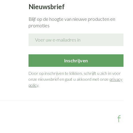
Bed
Nieuwsbrief
g zon
Doorliggen - decubitis
ie
Urinewegen
Blijf op de hoogte van nieuwe producten en
Toon meer
promoties
E-mail adres
id, spanning
Stoppen met roken
 en intieme
n Orthopedie
Gezichtsreiniging -
Instrumenten
sche
ontschminken
Inschrijven
 anticonceptie
Reinigingsmelk, - crème, -olie
Anti tumor middelen
en gel
Door op inschrijven te klikken, schrijft u zich in voor
n
onze nieuwsbrief en gaat u akkoord met onze
privacy
Tonic - lotion
orging
policy
.
Anesthesie
Micellair water
t
Specifiek voor de ogen
ie
Diverse geneesmiddelen
Toon meer