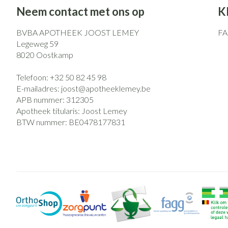
Eelt
Neem contact met ons op
K
Zuurstof
Eksteroog - likd
Ademhalingsst
BVBA APOTHEEK JOOST LEMEY
F
Toon meer
Legeweg 59
8020
Oostkamp
Spieren en gew
Telefoon:
+32 50 82 45 98
Specifiek voor
Naalden en spu
E-mailadres:
joost@
apotheeklemey.be
APB nummer:
312305
Lichaamsverzorg
Spuiten
Infecties
Apotheek titularis:
Joost Lemey
Deodorant
Oplossing voor i
BTW nummer:
BE0478177831
Gezichtsverzorg
Naalden
Luizen
Naalden voor ins
pennaalden
Toon meer
Diagnostica
Haar