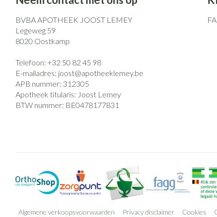
BVBA APOTHEEK JOOST LEMEY
F
Legeweg 59
8020
Oostkamp
Telefoon:
+32 50 82 45 98
E-mailadres:
joost@
apotheeklemey.be
APB nummer:
312305
Apotheek titularis:
Joost Lemey
BTW nummer:
BE0478177831
Algemene verkoopsvoorwaarden
Privacy disclaimer
Cookies