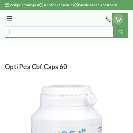
Ga naar de inhoud
Veilige betalingen
Apothekersadvies
Snelle beschikbaarheid
Menu
Zoek
Product, merk, categorie...
Opti Pea Cbf Caps 60