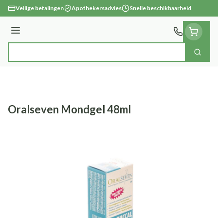
Ga naar de inhoud
Veilige betalingen
Apothekersadvies
Snelle beschikbaarheid
Menu
Zoek
Product, merk, categorie...
Oralseven Mondgel 48ml