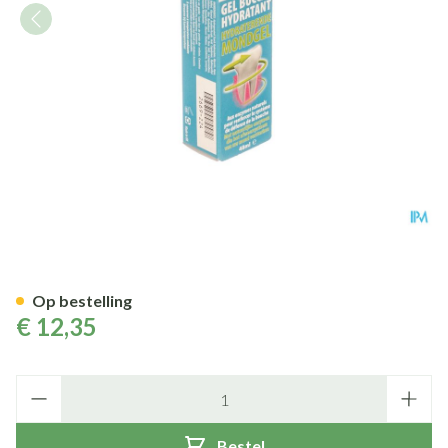
Oralseven Mondgel 48ml
Op bestelling
€ 12,35
Aantal
Bestel