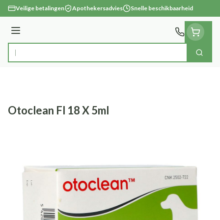
Ga naar de inhoud
Veilige betalingen
Apothekersadvies
Snelle beschikbaarheid
Menu
Zoek
Product, merk, categorie...
Otoclean Fl 18 X 5ml