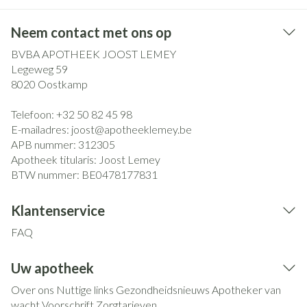
Neem contact met ons op
BVBA APOTHEEK JOOST LEMEY
Legeweg 59
8020
Oostkamp
Telefoon:
+32 50 82 45 98
E-mailadres:
joost@
apotheeklemey.be
APB nummer:
312305
Apotheek titularis:
Joost Lemey
BTW nummer:
BE0478177831
Klantenservice
FAQ
Uw apotheek
Over ons
Nuttige links
Gezondheidsnieuws
Apotheker van
wacht
Voorschrift
Zorgtarieven