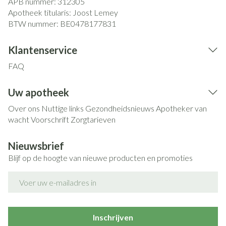
APB nummer:
312305
Apotheek titularis:
Joost Lemey
BTW nummer:
BE0478177831
Klantenservice
FAQ
Uw apotheek
Over ons
Nuttige links
Gezondheidsnieuws
Apotheker van
wacht
Voorschrift
Zorgtarieven
Nieuwsbrief
Blijf op de hoogte van nieuwe producten en promoties
E-mail adres
Inschrijven