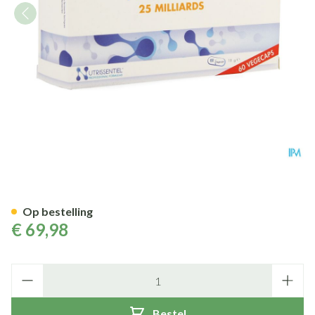
Probiamax V-caps 60
Op bestelling
€ 69,98
Aantal
Bestel