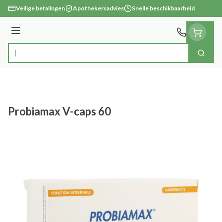
Ga naar de inhoud
Veilige betalingen
Apothekersadvies
Snelle beschikbaarheid
Menu
Zoek
Product, merk, categorie...
Probiamax V-caps 60