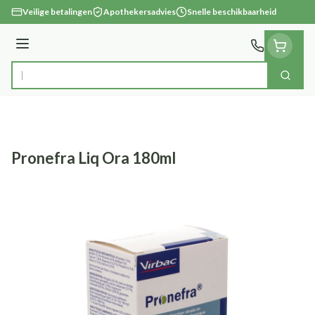
Ga naar de inhoud
Veilige betalingen
Apothekersadvies
Snelle beschikbaarheid
Menu
Zoek
Product, merk, categorie...
Pronefra Liq Ora 180ml