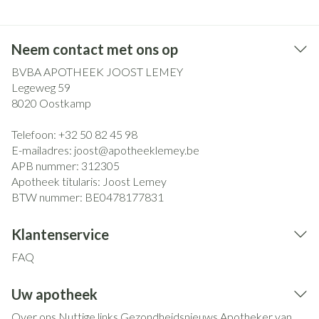
Neem contact met ons op
BVBA APOTHEEK JOOST LEMEY
Legeweg 59
8020
Oostkamp
Telefoon:
+32 50 82 45 98
E-mailadres:
joost@
apotheeklemey.be
APB nummer:
312305
Apotheek titularis:
Joost Lemey
BTW nummer:
BE0478177831
Klantenservice
FAQ
Uw apotheek
Over ons
Nuttige links
Gezondheidsnieuws
Apotheker van