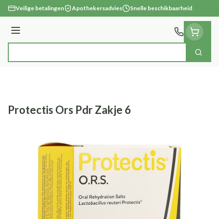
Ga naar de inhoud
Veilige betalingen
Apothekersadvies
Snelle beschikbaarheid
Menu
Zoek
Product, merk, categorie...
Protectis Ors Pdr Zakje 6