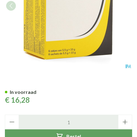
Protectis Ors Pdr Zakje 6
In voorraad
€ 16,28
Aantal
Bestel