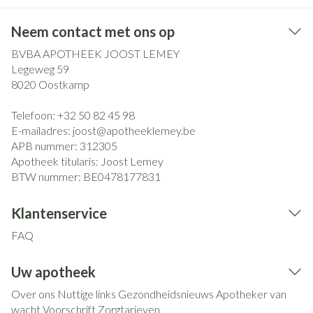
Neem contact met ons op
BVBA APOTHEEK JOOST LEMEY
Legeweg 59
8020
Oostkamp
Telefoon:
+32 50 82 45 98
E-mailadres:
joost@
apotheeklemey.be
APB nummer:
312305
Apotheek titularis:
Joost Lemey
BTW nummer:
BE0478177831
Klantenservice
FAQ
Uw apotheek
Over ons
Nuttige links
Gezondheidsnieuws
Apotheker van
wacht
Voorschrift
Zorgtarieven