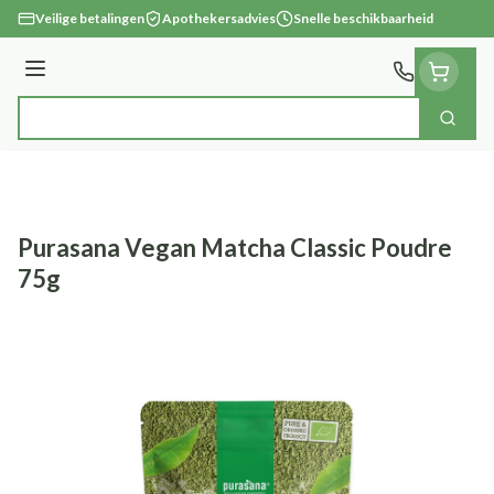
Ga naar de inhoud
Veilige betalingen
Apothekersadvies
Snelle beschikbaarheid
Menu
Zoek
Product, merk, categorie...
Purasana Vegan Matcha Classic Poudre
75g