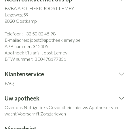
BVBA APOTHEEK JOOST LEMEY
Legeweg 59
8020
Oostkamp
Telefoon:
+32 50 82 45 98
E-mailadres:
joost@
apotheeklemey.be
APB nummer:
312305
Apotheek titularis:
Joost Lemey
BTW nummer:
BE0478177831
Klantenservice
FAQ
Uw apotheek
Over ons
Nuttige links
Gezondheidsnieuws
Apotheker van
wacht
Voorschrift
Zorgtarieven
Nieuwsbrief