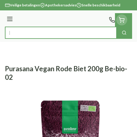
Ga naar de inhoud
Veilige betalingen
Apothekersadvies
Snelle beschikbaarheid
Menu
Zoek
Product, merk, categorie...
Purasana Vegan Rode Biet 200g Be-bio-
02