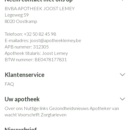
BVBA APOTHEEK JOOST LEMEY
Legeweg 59
8020
Oostkamp
Telefoon:
+32 50 82 45 98
E-mailadres:
joost@
apotheeklemey.be
APB nummer:
312305
Apotheek titularis:
Joost Lemey
BTW nummer:
BE0478177831
Klantenservice
FAQ
Uw apotheek
Over ons
Nuttige links
Gezondheidsnieuws
Apotheker van
wacht
Voorschrift
Zorgtarieven
Nieuwsbrief