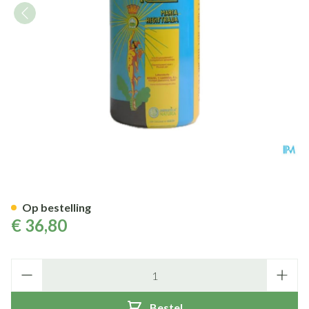
Resium Lab.miguel Y.garriga 
Op bestelling
€ 36,80
Aantal
Bestel