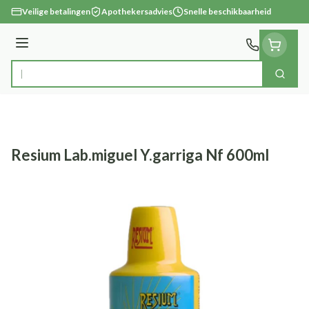
Ga naar de inhoud
Veilige betalingen
Apothekersadvies
Snelle beschikbaarheid
Menu
Zoek
Product, merk, categorie...
Resium Lab.miguel Y.garriga Nf 600ml