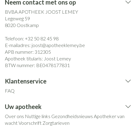
Neem contact met ons op
BVBA APOTHEEK JOOST LEMEY
Legeweg 59
8020
Oostkamp
Telefoon:
+32 50 82 45 98
E-mailadres:
joost@
apotheeklemey.be
APB nummer:
312305
Apotheek titularis:
Joost Lemey
BTW nummer:
BE0478177831
Klantenservice
FAQ
Uw apotheek
Over ons
Nuttige links
Gezondheidsnieuws
Apotheker van
wacht
Voorschrift
Zorgtarieven