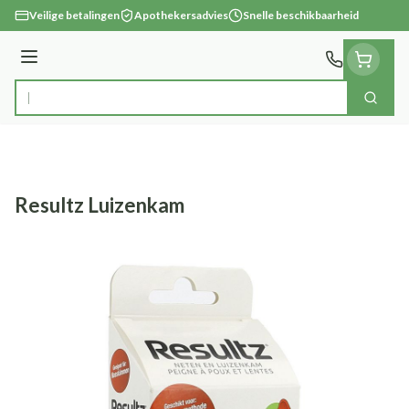
Ga naar de inhoud
Veilige betalingen
Apothekersadvies
Snelle beschikbaarheid
Menu
Zoek
Product, merk, categorie...
Resultz Luizenkam