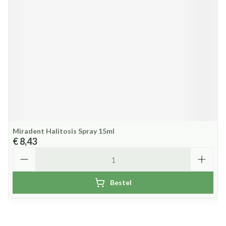
Miradent Halitosis Spray 15ml
€ 8,43
Aantal
Bestel