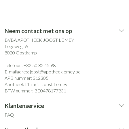
Neem contact met ons op
BVBA APOTHEEK JOOST LEMEY
Legeweg 59
8020
Oostkamp
Telefoon:
+32 50 82 45 98
E-mailadres:
joost@
apotheeklemey.be
APB nummer:
312305
Apotheek titularis:
Joost Lemey
BTW nummer:
BE0478177831
Klantenservice
FAQ