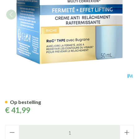
Roc Multi Correx.firm+lift A/s
Op bestelling
€ 41,99
Aantal