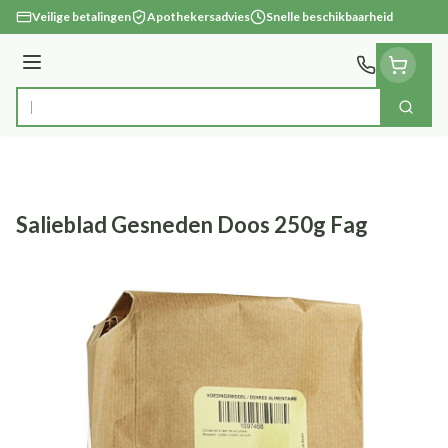
Ga naar de inhoud
Veilige betalingen
Apothekersadvies
Snelle beschikbaarheid
Menu
Zoek
Product, merk, categorie...
Salieblad Gesneden Doos 250g Fag