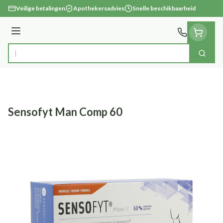
Ga naar de inhoud
Veilige betalingen
Apothekersadvies
Snelle beschikbaarheid
Menu
Zoek
Product, merk, categorie...
Sensofyt Man Comp 60