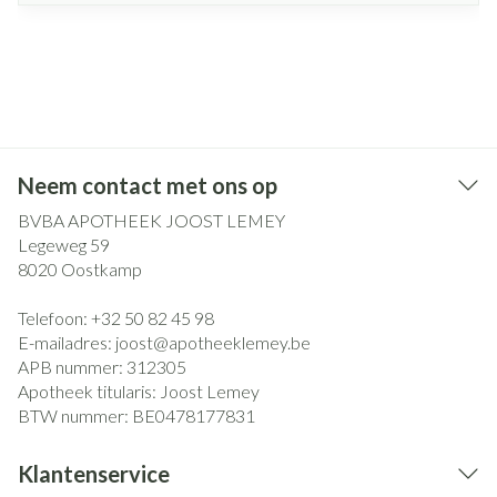
Neem contact met ons op
BVBA APOTHEEK JOOST LEMEY
Legeweg 59
8020
Oostkamp
Telefoon:
+32 50 82 45 98
E-mailadres:
joost@
apotheeklemey.be
APB nummer:
312305
Apotheek titularis:
Joost Lemey
BTW nummer:
BE0478177831
Klantenservice