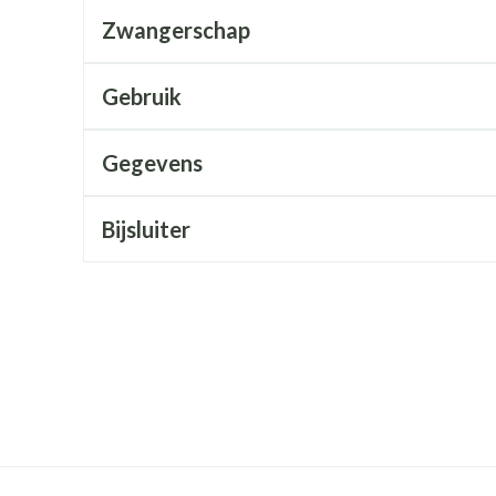
Mondmaskers
rging
Supplementen
Insectenwe
Zwangerschap
middelen
ssen
Gebruik
 geïrriteerde
Gegevens
Bijsluiter
Zelfbruiner
Scheren