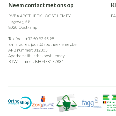
Neem contact met ons op
K
BVBA APOTHEEK JOOST LEMEY
F
Legeweg 59
8020
Oostkamp
Telefoon:
+32 50 82 45 98
E-mailadres:
joost@
apotheeklemey.be
APB nummer:
312305
Apotheek titularis:
Joost Lemey
BTW nummer:
BE0478177831