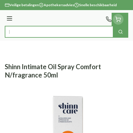
Ga naar de inhoud
Veilige betalingen
Apothekersadvies
Snelle beschikbaarheid
Menu
Zoek
Product, merk, categorie...
Shinn Intimate Oil Spray Comfort
N/fragrance 50ml