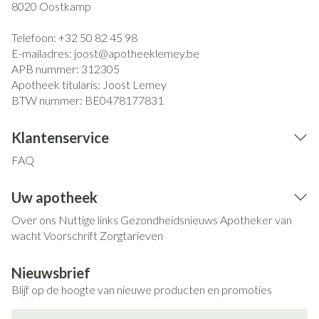
8020
Oostkamp
Telefoon:
+32 50 82 45 98
E-mailadres:
joost@
apotheeklemey.be
APB nummer:
312305
Apotheek titularis:
Joost Lemey
BTW nummer:
BE0478177831
Klantenservice
FAQ
Uw apotheek
Over ons
Nuttige links
Gezondheidsnieuws
Apotheker van
wacht
Voorschrift
Zorgtarieven
Nieuwsbrief
Blijf op de hoogte van nieuwe producten en promoties
E-mail adres