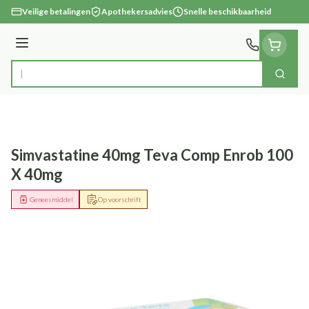
Ga naar de inhoud
Veilige betalingen
Apothekersadvies
Snelle beschikbaarheid
Menu
Zoek
Product, merk, categorie...
Simvastatine 40mg Teva Comp Enrob 100
X 40mg
Geneesmiddel
Op voorschrift