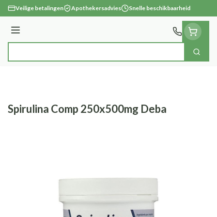
Ga naar de inhoud
Veilige betalingen
Apothekersadvies
Snelle beschikbaarheid
Menu
Zoek
Product, merk, categorie...
Spirulina Comp 250x500mg Deba