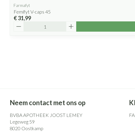
Farmafyt
Femifyt V-caps 45
€ 31,99
Aantal
Neem contact met ons op
K
BVBA APOTHEEK JOOST LEMEY
F
Legeweg 59
8020
Oostkamp