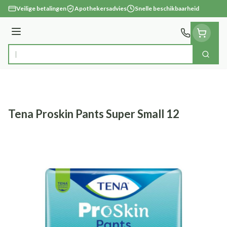
Ga naar de inhoud
Veilige betalingen
Apothekersadvies
Snelle beschikbaarheid
Menu
Zoek
Product, merk, categorie...
Tena Proskin Pants Super Small 12