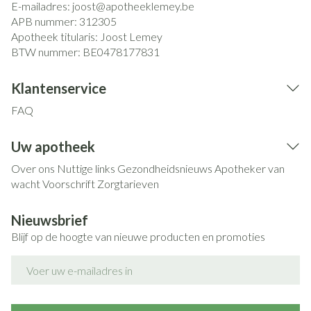
E-mailadres:
joost@
apotheeklemey.be
APB nummer:
312305
Apotheek titularis:
Joost Lemey
BTW nummer:
BE0478177831
Klantenservice
FAQ
Uw apotheek
Over ons
Nuttige links
Gezondheidsnieuws
Apotheker van
wacht
Voorschrift
Zorgtarieven
Nieuwsbrief
Blijf op de hoogte van nieuwe producten en promoties
E-mail adres