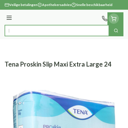
Ga naar de inhoud
Veilige betalingen
Apothekersadvies
Snelle beschikbaarheid
Menu
Zoek
Product, merk, categorie...
Tena Proskin Slip Maxi Extra Large 24