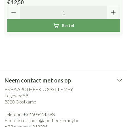
€ 12,50
Aantal
Bestel
Neem contact met ons op
BVBA APOTHEEK JOOST LEMEY
Legeweg 59
8020
Oostkamp
Telefoon:
+32 50 82 45 98
E-mailadres:
joost@
apotheeklemey.be
APB nummer:
312305