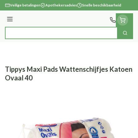
Ga naar de inhoud
Veilige betalingen
Apothekersadvies
Snelle beschikbaarheid
Menu
Zoek
Product, merk, categorie...
Tippys Maxi Pads Wattenschijfjes Katoen
Ovaal 40