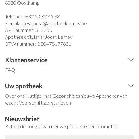
8020
Oostkamp
Telefoon:
+32 50 82 45 98
E-mailadres:
joost@
apotheeklemey.be
APB nummer:
312305
Apotheek titularis:
Joost Lemey
BTW nummer:
BE0478177831
Klantenservice
FAQ
Uw apotheek
Over ons
Nuttige links
Gezondheidsnieuws
Apotheker van
wacht
Voorschrift
Zorgtarieven
Nieuwsbrief
Blijf op de hoogte van nieuwe producten en promoties
E-mail adres