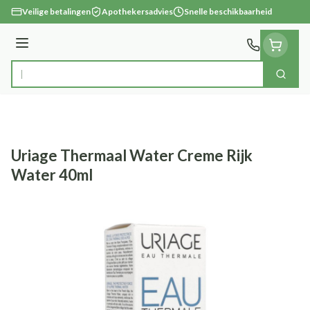
Ga naar de inhoud
Veilige betalingen
Apothekersadvies
Snelle beschikbaarheid
Menu
Zoek
Product, merk, categorie...
Uriage Thermaal Water Creme Rijk
Water 40ml