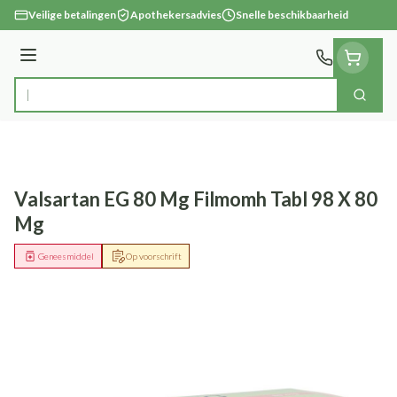
Ga naar de inhoud
Veilige betalingen
Apothekersadvies
Snelle beschikbaarheid
Menu
Zoek
Product, merk, categorie...
Valsartan EG 80 Mg Filmomh Tabl 98 X 80
Mg
Geneesmiddel
Op voorschrift