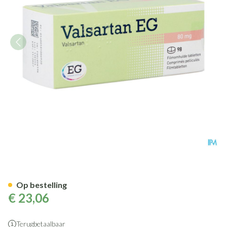
Valsartan EG 80 Mg Filmomh T
Op bestelling
€ 23,06
Terugbetaalbaar