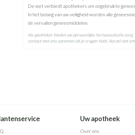
Diepte
64 mm
Ofwel 's morgens, ofwel 's avonds maar steeds op o
De wet verbiedt apothekers om ongebruikte genees
De capsulen mogen niet worden gedeeld, geplet, ge
In het belang van uw veiligheid worden alle geneesmi
Hoeveelheid
98
de vervallen geneesmiddelen.
Verpakking
Als apotheker bieden we persoonlijke farmaceutische zorg
Actieve
contact met ons opnemen als je vragen hebt. Aarzel niet om 
venlafaxine hydrochloride
Ingrediënten
Behoud
Kamertemperatuur (15°C -
lantenservice
Uw apotheek
AQ
Over ons