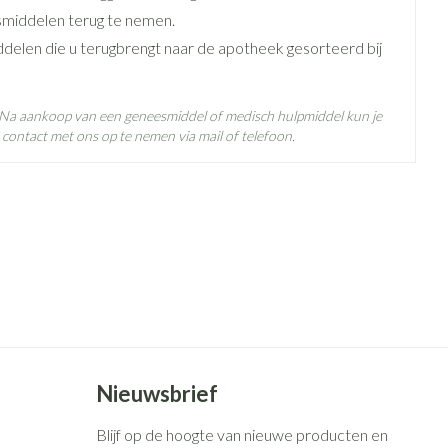
ngeveer hetzelfde moment elke dag
middelen terug te nemen.
kauwd of opgelost
ddelen die u terugbrengt naar de apotheek gesorteerd bij
. Na aankoop van een geneesmiddel of medisch hulpmiddel kun je
contact met ons op te nemen via mail of telefoon.
 25°C)
Nieuwsbrief
Blijf op de hoogte van nieuwe producten en