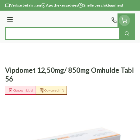
Ga naar de inhoud
Veilige betalingen
Apothekersadvies
Snelle beschikbaarheid
Menu
Zoek
Product, merk, categorie...
Vipdomet 12,50mg/ 850mg Omhulde Tabl
56
Geneesmiddel
Op voorschrift