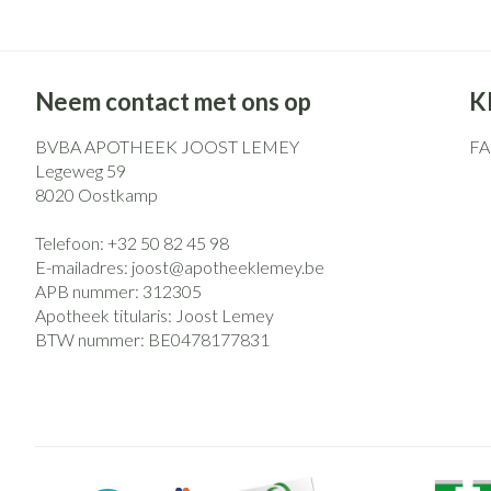
Neem contact met ons op
K
BVBA APOTHEEK JOOST LEMEY
F
Legeweg 59
8020
Oostkamp
Telefoon:
+32 50 82 45 98
E-mailadres:
joost@
apotheeklemey.be
APB nummer:
312305
Apotheek titularis:
Joost Lemey
BTW nummer:
BE0478177831