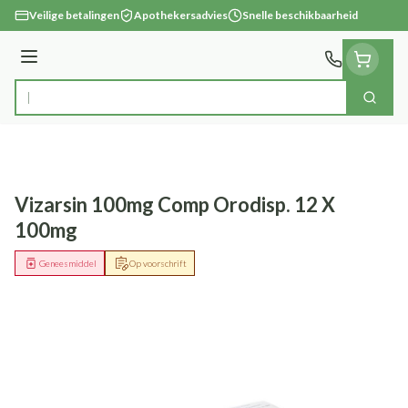
Ga naar de inhoud
Veilige betalingen
Apothekersadvies
Snelle beschikbaarheid
Menu
Zoek
Product, merk, categorie...
Vizarsin 100mg Comp Orodisp. 12 X
100mg
Geneesmiddel
Op voorschrift