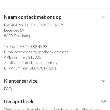
Neem contact met ons op
BVBA APOTHEEK JOOST LEMEY
Legeweg 59
8020
Oostkamp
Telefoon:
+32 50 82 45 98
E-mailadres:
joost@
apotheeklemey.be
APB nummer:
312305
Apotheek titularis:
Joost Lemey
BTW nummer:
BE0478177831
Klantenservice
FAQ
Uw apotheek
Over ons
Nuttige links
Gezondheidsnieuws
Apotheker van