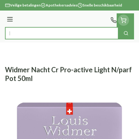
Ga naar de inhoud
Veilige betalingen
Apothekersadvies
Snelle beschikbaarheid
Menu
Zoek
Product, merk, categorie...
Widmer Nacht Cr Pro-active Light N/parf
Pot 50ml