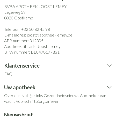
BVBA APOTHEEK JOOST LEMEY
Legeweg 59
8020
Oostkamp
Telefoon:
+32 50 82 45 98
E-mailadres:
joost@
apotheeklemey.be
APB nummer:
312305
Apotheek titularis:
Joost Lemey
BTW nummer:
BE0478177831
Klantenservice
FAQ
Uw apotheek
Over ons
Nuttige links
Gezondheidsnieuws
Apotheker van
wacht
Voorschrift
Zorgtarieven
Nieuwsbrief