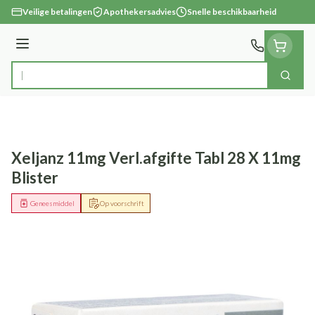
Ga naar de inhoud
Veilige betalingen
Apothekersadvies
Snelle beschikbaarheid
Menu
Zoek
Product, merk, categorie...
Xeljanz 11mg Verl.afgifte Tabl 28 X 11mg
Blister
Geneesmiddel
Op voorschrift