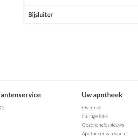
Mondmaskers
rging
Supplementen
Insectenwe
middelen
Bijsluiter
ssen
 geïrriteerde
Zelfbruiner
Scheren
lantenservice
Uw apotheek
AQ
Over ons
Nuttige links
Gezondheidsnieuws
Apotheker van wacht