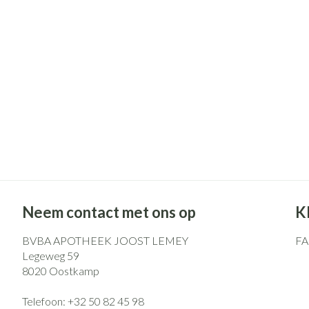
Pillendozen en
Gezichtsverzo
accessoires
Pigmentstoorni
Gevoelige huid -
huid
Gemengde huid
Doffe huid
Toon meer
Snurken
Neem contact met ons op
K
BVBA APOTHEEK JOOST LEMEY
F
Legeweg 59
8020
Oostkamp
Telefoon:
+32 50 82 45 98