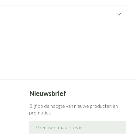
rende
Parfums en
geurproducten
CBD
Nieuwsbrief
Blijf op de hoogte van nieuwe producten en
promoties
E-mail adres