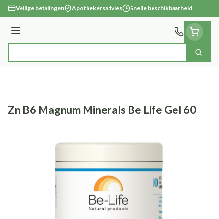
Ga naar de inhoud
Veilige betalingen
Apothekersadvies
Snelle beschikbaarheid
Menu
Zoek
Product, merk, categorie...
Zn B6 Magnum Minerals Be Life Gel 60