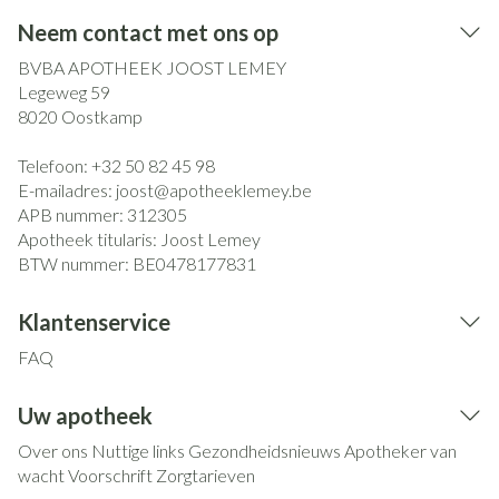
Neem contact met ons op
BVBA APOTHEEK JOOST LEMEY
Legeweg 59
8020
Oostkamp
Telefoon:
+32 50 82 45 98
E-mailadres:
joost@
apotheeklemey.be
APB nummer:
312305
Apotheek titularis:
Joost Lemey
BTW nummer:
BE0478177831
Klantenservice
FAQ
Uw apotheek
Over ons
Nuttige links
Gezondheidsnieuws
Apotheker van
wacht
Voorschrift
Zorgtarieven